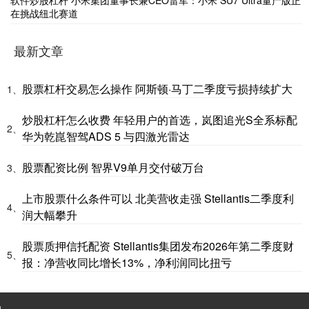
在挑战纽北赛道
最新文章
股票杠杆交易怎么操作 阿斯顿·马丁二季度亏损持续扩大
1、
炒股杠杆怎么收费 年轻用户的首选，岚图追光S全系标配
2、
华为乾崑智驾ADS 5 与四激光雷达
股票配资比例 智界V9单月交付破万台
3、
上市股票什么条件可以 北美营收走强 Stellantis二季度利
4、
润大幅攀升
股票质押信托配资 Stellantis集团发布2026年第二季度财
5、
报：净营收同比增长13%，净利润同比扭亏