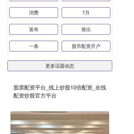
消费
7月
发布
推出
一条
股市配资开户
更多话题动态
股票配资平台_线上炒股10倍配资_在线
配资炒股官方平台