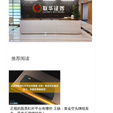
推荐阅读
正规的股票杠杆平台有哪些 王杨：黄金空头继续发