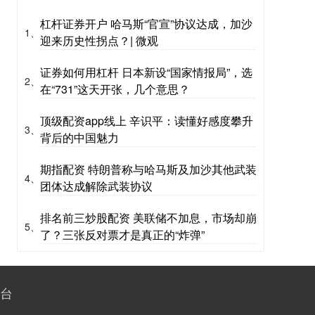
杠杆证券开户 哈马斯“官宣”协议达成，加沙
1、
迎来历史性拐点？| 微观
证券如何用杠杆 日本新设“国家情报局”，选
2、
在“731”这天开张，几个意思？
顶级配资app线上 辛识平：读懂好感度攀升
3、
背后的中国魅力
期指配资 特朗普称与哈马斯及加沙其他武装
4、
团体达成解除武装协议
排名前三炒股配资 美联储不加息，市场却崩
5、
了？三张反对票才是真正的“炸弹”
台