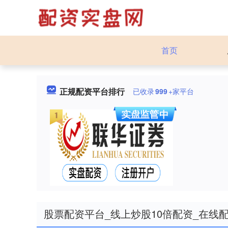
首页
正规配资平台排行
已收录
999
+家平台
股票配资平台_线上炒股10倍配资_在线