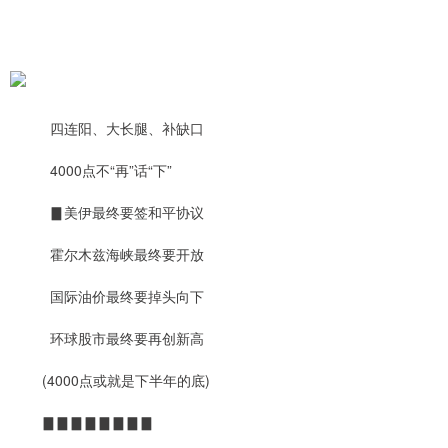
四连阳、大长腿、补缺口
4000点不“再”话“下”
▊美伊最终要签和平协议
霍尔木兹海峡最终要开放
国际油价最终要掉头向下
环球股市最终要再创新高
(4000点或就是下半年的底)
▊▊▊▊▊▊▊▊