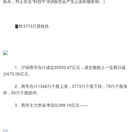
新高，对正在走“科技牛”的A股也会产生正面积极影响。)
▊昨3773只票收跌
1、沪深两市合计成交25520.67亿元，成交额较上一交易日减
少672.06亿元。
2、两市合计1348只个股上涨，3773只个股下跌；79只个股涨
停，55只个股跌停。
3、两市主力资金净流出298.16亿元——