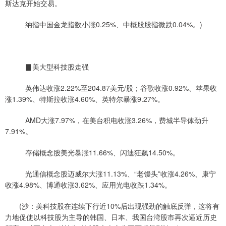
斯达克开始交易。
纳指中国金龙指数小涨0.25%、中概股股指微跌0.04%。)
▊美大型科技股走强
英伟达收涨2.22%至204.87美元/股；谷歌收涨0.92%、苹果收
涨1.39%、特斯拉收涨4.60%、英特尔暴涨9.27%。
AMD大涨7.97%，在美台积电收涨3.26%，费城半导体劲升
7.91%。
存储概念股美光暴涨11.66%、闪迪狂飙14.50%。
光通信概念股迈威尔大涨11.13%、“老馒头”收涨4.26%、康宁
收涨4.98%、博通收涨3.62%、应用光电收跌1.34%。
(沙：美科技股在连续下行近10%后出现强劲的触底反弹，这将有
力地促使以科技股为主导的韩国、日本、我国台湾股市再次逼近历史